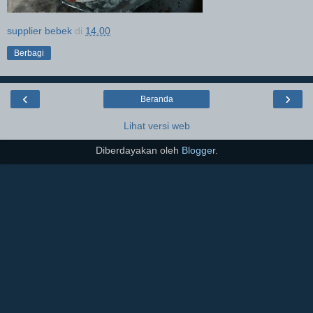
supplier bebek
di
14.00
Berbagi
‹
›
Beranda
Lihat versi web
Diberdayakan oleh
Blogger
.